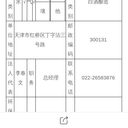
水
√
气
√
白酒酿造
类
类
壤
他
别
别
单
邮
位
天津市红桥区丁字沽三
政
300131
地
号路
编
址
码
法
联
人
李春
职
系
总经理
022-26583876
代
文
务
电
表
话
环
保
jjjtscyyb@163.co
代金
职
生产运营部
邮
负
m
良
务
部长
箱