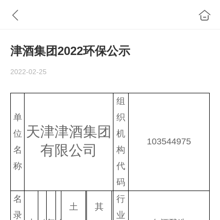
津酒集团2022环保公示
2022-02-25
组
单
织
天津津酒集团
位
机
103544975
有限公司
名
构
称
代
码
名
行
土
其
录
业